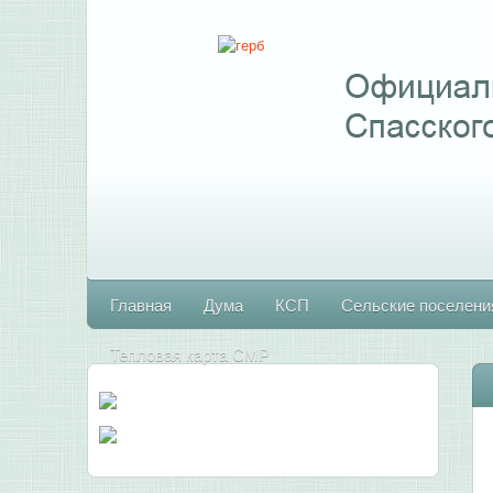
Главная
Дума
КСП
Сельские поселени
Тепловая карта СМР