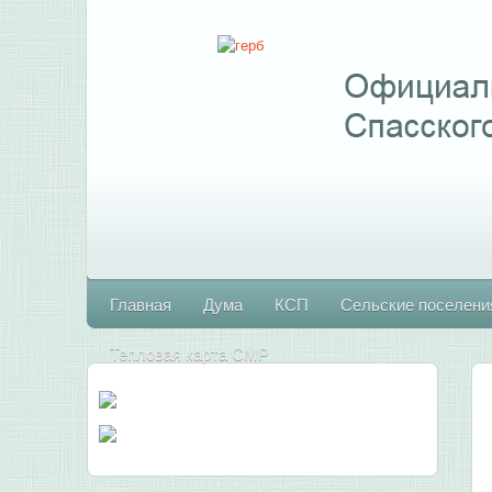
Главная
Дума
КСП
Сельские поселени
Тепловая карта СМР