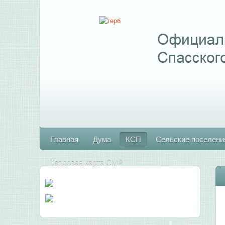
Главная
Дума
КСП
Сельские поселени
Тепловая карта СМР