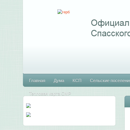
Главная
Дума
КСП
Сельские поселени
Тепловая карта СМР