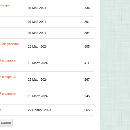
ультуры
07 Май 2024
336
07 Май 2024
351
07 Май 2024
384
ению условий
13 Март 2024
505
й и охраны
13 Март 2024
411
й и охраны
13 Март 2024
267
й и охраны
13 Март 2024
345
в
22 Ноябрь 2023
565
 конец