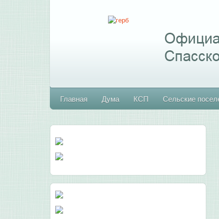
Главная
Дума
КСП
Сельские посел