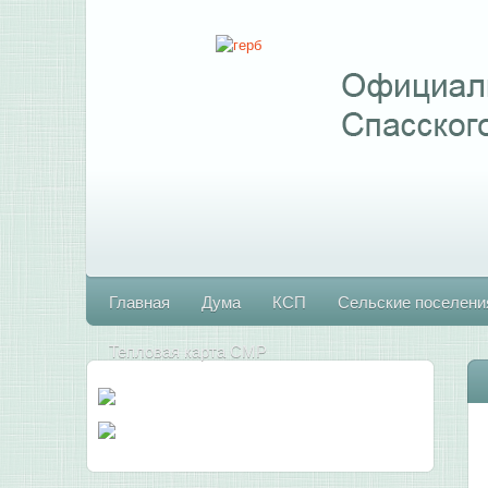
Главная
Дума
КСП
Сельские поселени
Тепловая карта СМР