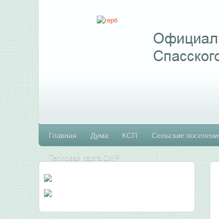
Главная
Дума
КСП
Сельские поселени
Тепловая карта СМР