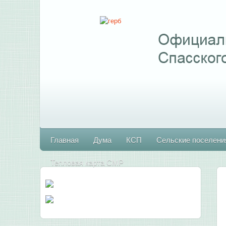
Главная
Дума
КСП
Сельские поселени
Тепловая карта СМР