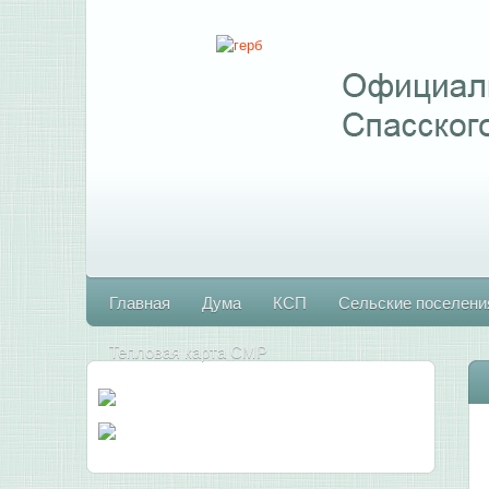
Главная
Дума
КСП
Сельские поселени
Тепловая карта СМР