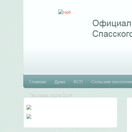
Главная
Дума
КСП
Сельские поселени
Тепловая карта СМР