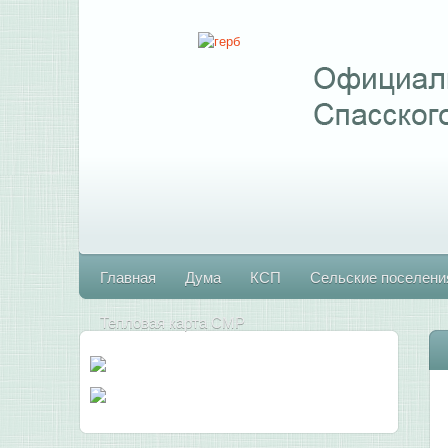
Главная
Дума
КСП
Сельские поселени
Тепловая карта СМР