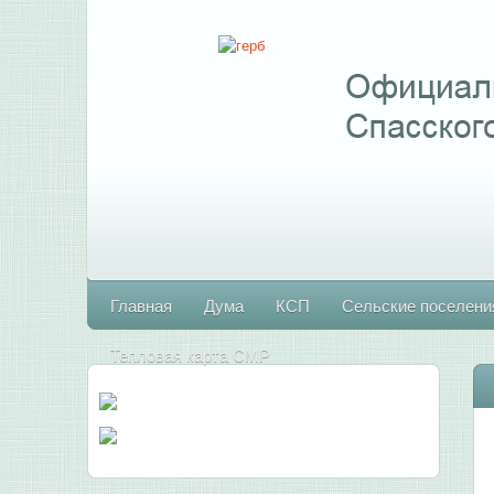
Главная
Дума
КСП
Сельские поселени
Тепловая карта СМР