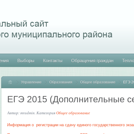
ения
Выборы
Контакты
Обращения граждан
Тепл
Управление
Главная
Образования
Общее образование
ЕГЭ 2
ЕГЭ 2015 (Дополнительные се
Автор: mradmin. Категория
Общее образование
Информация о регистрации на сдачу единого государственного экз