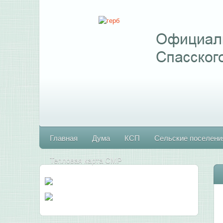
Главная
Дума
КСП
Сельские поселени
Тепловая карта СМР