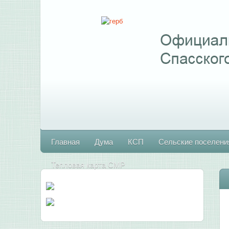
Главная
Дума
КСП
Сельские поселени
Тепловая карта СМР