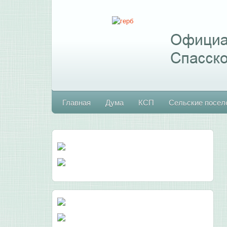
Главная
Дума
КСП
Сельские посел