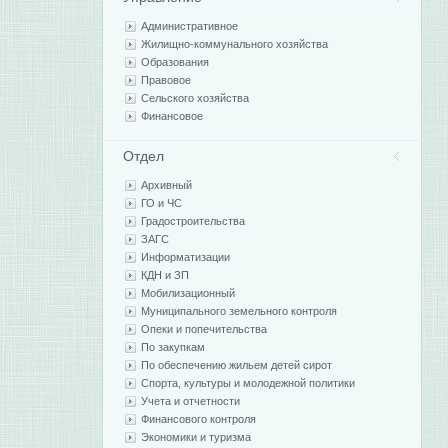
Административное
Жилищно-коммунального хозяйства
Образования
Правовое
Сельского хозяйства
Финансовое
Отдел
Архивный
ГО и ЧС
Градостроительства
ЗАГС
Информатизации
КДН и ЗП
Мобилизационный
Муниципального земельного контроля
Опеки и попечительства
По закупкам
По обеспечению жильем детей сирот
Спорта, культуры и молодежной политики
Учета и отчетности
Финансового контроля
Экономики и туризма