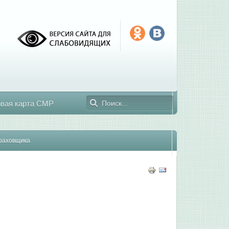
овая карта СМР
раховщика