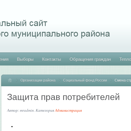
ения
Выборы
Контакты
Обращения граждан
Тепл
Организации района
Главная
Социальный фонд России
Смена ст
Защита прав потребителей
Автор: mradmin. Категория
Администрация