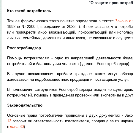
"О защите прав потре
Кто такой потребитель
Точная формулировка этого понятия определена в тексте
Закона о
1992гю № 2300-I, в редакции от 2023 г.). В нем сказано, что потре
или приобрести либо заказывающий, приобретающий или использ
личных, семейных, домашних и иных нужд, не связанных c осущест
Роспотребнадзор
Помощь потребителям - одно из направлений деятельности Фед
потребителей и благополучия человека ( далее - Роспотребнадзор).
В случае возникновения проблем граждане также могут обращ
жаловаться на недобросовестных продавцов и поставщиков услуг.
В полномочия сотрудников Роспотребнадзора входит консультиров
потребителей, помощь в проведении проверки или экспертизы и дру
Законодательство
Основные права потребителей прописаны в двух документах - Зако
13
говорит об ответственность изготовителя, продавца за их нару
(
глава 30
).