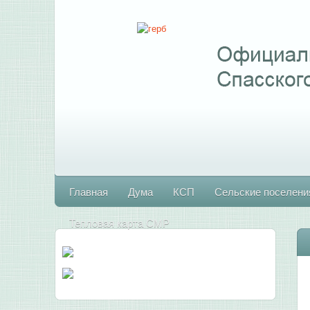
Главная
Дума
КСП
Сельские поселени
Тепловая карта СМР