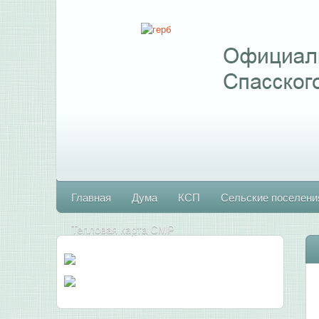
Главная
Дума
КСП
Сельские поселени
Тепловая карта СМР