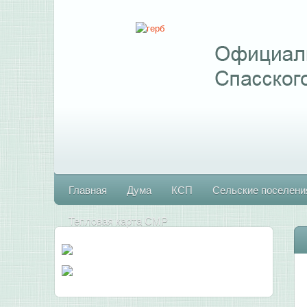
Главная
Дума
КСП
Сельские поселени
Тепловая карта СМР