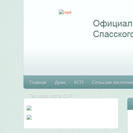
Главная
Дума
КСП
Сельские поселени
Тепловая карта СМР