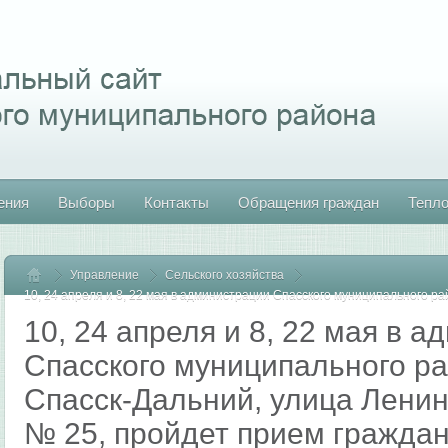
ения
Выборы
Контакты
Обращения граждан
Тепл
Управление
Главная
Сельского хозяйства
10, 24 апреля и 8, 22 мая в администрации Спасского муниципального рай
Ленинская, дом 27, кабинет № 25, пройдет прием граждан.
10, 24 апреля и 8, 22 мая в 
Спасского муниципального рай
Спасск-Дальний, улица Ленин
№ 25, пройдет прием граждан