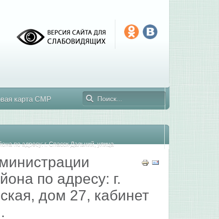
овая карта СМР
она по адресу: г. Спасск-Дальний, улица
администрации
она по адресу: г.
ская, дом 27, кабинет
.