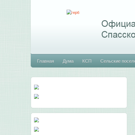
Главная
Дума
КСП
Сельские посел