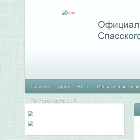
Главная
Дума
КСП
Сельские поселени
Тепловая карта СМР