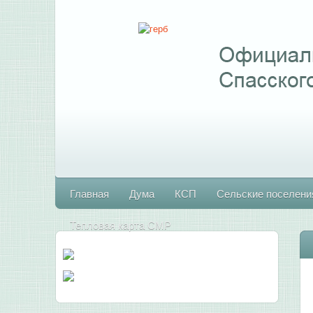
Главная
Дума
КСП
Сельские поселени
Тепловая карта СМР