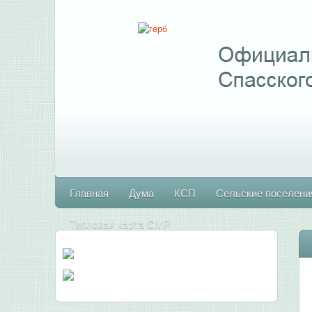
Главная
Дума
КСП
Сельские поселени
Тепловая карта СМР