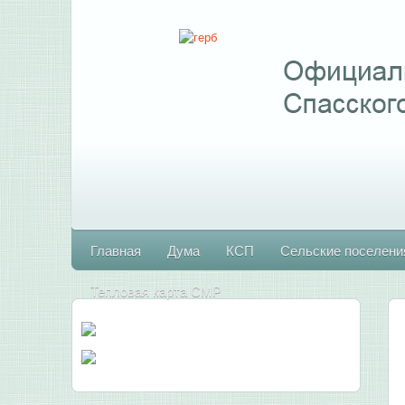
Главная
Дума
КСП
Сельские поселени
Тепловая карта СМР