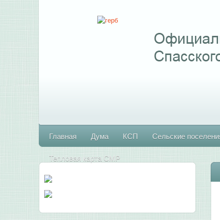
Главная
Дума
КСП
Сельские поселени
Тепловая карта СМР