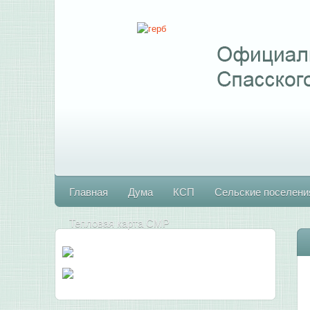
Главная
Дума
КСП
Сельские поселени
Тепловая карта СМР