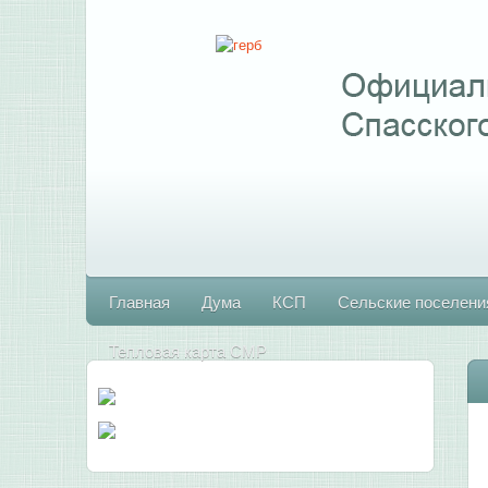
Главная
Дума
КСП
Сельские поселени
Тепловая карта СМР