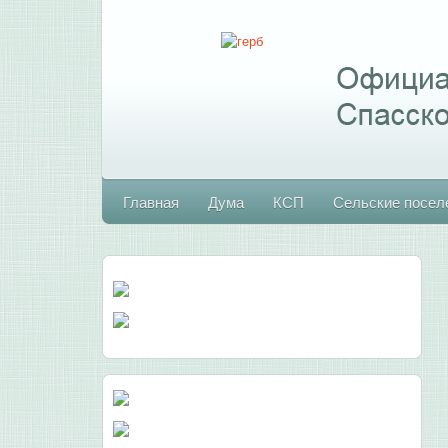
Главная
Дума
КСП
Сельские посел