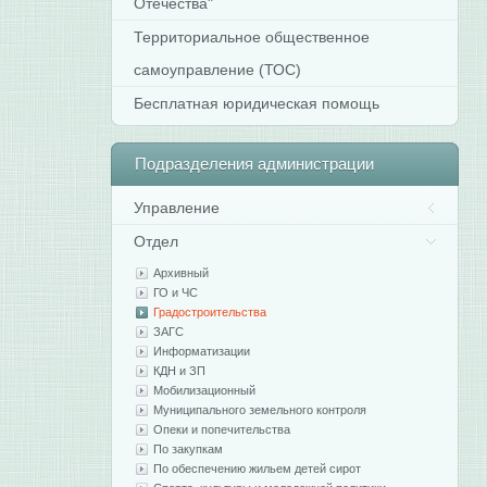
Отечества"
Территориальное общественное
самоуправление (ТОС)
Бесплатная юридическая помощь
Подразделения
администрации
Управление
Отдел
Архивный
ГО и ЧС
Градостроительства
ЗАГС
Информатизации
КДН и ЗП
Мобилизационный
Муниципального земельного контроля
Опеки и попечительства
По закупкам
По обеспечению жильем детей сирот