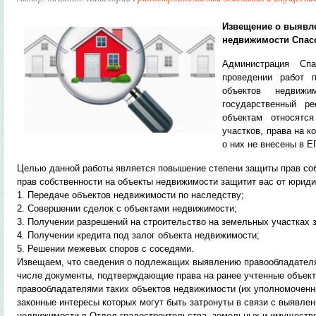
Извещение о выявл
недвижимости Спас
Администрация Спа
проведении работ 
объектов недвиж
государственный р
объектам относятс
участков, права на к
о них не внесены в Е
Целью данной работы является повышение степени защиты прав соб
прав собственности на объекты недвижимости защитит вас от юриди
1. Передаче объектов недвижимости по наследству;
2. Совершении сделок с объектами недвижимости;
3. Получении разрешений на строительство на земельных участках 
4. Получении кредита под залог объекта недвижимости;
5. Решении межевых споров с соседями.
Извещаем, что сведения о подлежащих выявлению правообладателя
числе документы, подтверждающие права на ранее учтенные объек
правообладателями таких объектов недвижимости (их уполномоченн
законные интересы которых могут быть затронуты в связи с выявле
недвижимости в Отдел градостроительства, земельных и имуществ