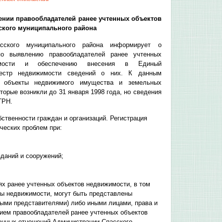
ении правообладателей ранее учтенных объектов
ского муниципального района
сского муниципального района информирует о
по выявлению правообладателей ранее учтенных
имости и обеспечению внесения в Единый
еестр недвижимости сведений о них. К данным
я объекты недвижимого имущества и земельных
оторые возникли до 31 января 1998 года, но сведения
ГРН.
ственности граждан и организаций. Регистрация
ческих проблем при:
зданий и сооружений;
х ранее учтенных объектов недвижимости, в том
ты недвижимости, могут быть представлены
ыми представителями) либо иными лицами, права и
нием правообладателей ранее учтенных объектов
енных отношений Администрации Спасского