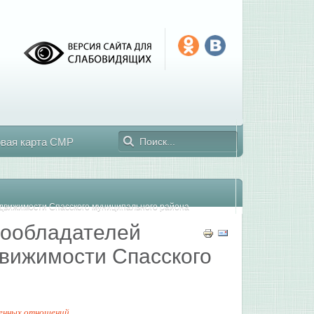
овая карта СМР
движимости Спасского муниципального района
вообладателей
движимости Спасского
енных отношений