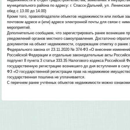
муниципального района по адресу: г. Спасск-Дальний, ул. Ленинская, д
обед с 13.00 до 14.00)
Кроме того, правообладатели объектов недвижимости или любые за
почтовом адресе и (или) адресе электронной почты для связи с ни
мероприятий.
Дополнительно сообщаем, что зарегистрировать ранее возникшее п
уведомлений органов местного самоуправления. Достаточно обрат
документом на объект недвижимости, содержащем отметку о ранее з
Федерального закона от 23.11.2020 № 374-Ф3 «О внесении изменени
Российской Федерации и отдельные законодательные акты Российск
подпункт 8 пункта 3 статьи 333.35 Налогового кодекса Российской 
государственную регистрацию возникшего до дня вступления в силу
ФЗ «О государственной регистрации прав на недвижимое имущество 
государственная пошлина не уплачивается.
С перечнем ранее учтённых объектов недвижимости можно ознакоми