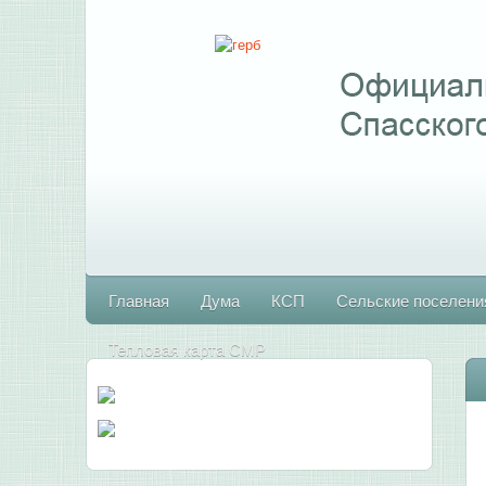
Главная
Дума
КСП
Сельские поселени
Тепловая карта СМР