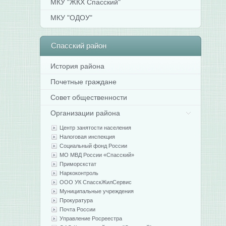
МКУ "ЖКХ Спасский"
МКУ "ОДОУ"
Спасский
район
История района
Почетные граждане
Совет общественности
Организации района
Центр занятости населения
Налоговая инспекция
Социальный фонд России
МО МВД России «Спасский»
Приморскстат
Наркоконтроль
ООО УК СпасскЖилСервис
Муниципальные учреждения
Прокуратура
Почта России
Управление Росреестра