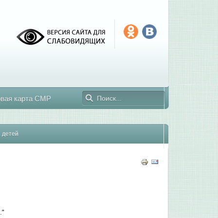
овая карта СМР
ы детей
."