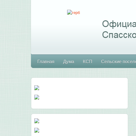
Главная
Дума
КСП
Сельские посел