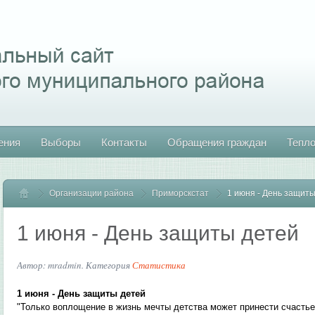
ения
Выборы
Контакты
Обращения граждан
Тепл
Организации района
Главная
Приморскстат
1 июня - День защит
1 июня - День защиты детей
Автор: mradmin. Категория
Статистика
1 июня - День защиты детей
"Только воплощение в жизнь мечты детства может принести счастье