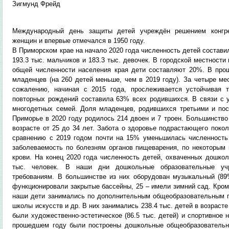
Зигмунд Фрейд
Международный день защиты детей учреждён решением конгр
женщин и впервые отмечался в 1950 году.
В Приморском крае на начало 2020 года численность детей составила
193.3 тыс. мальчиков и 183.3 тыс. девочек. В городской местности 
общей численности населения края дети составляют 20%. В про
младенцев (на 260 детей меньше, чем в 2019 году). За четыре м
сожалению, начиная с 2015 года, прослеживается устойчивая 
повторных рождений составила 63% всех родившихся. В связи с 
многодетных семей. Доля младенцев, родившихся третьими и по
Приморье в 2020 году родилось 214 двоен и 7 троен. Большинств
возрасте от 25 до 34 лет. Забота о здоровье подрастающего покол
сравнению с 2019 годом почти на 15% уменьшилась численность 
заболеваемость по болезням органов пищеварения, по некоторым
крови. На конец 2020 года численность детей, охваченных дошко
тыс. человек. В наши дни дошкольные образовательные уч
требованиям. В большинстве из них оборудован музыкальный (89
функционировали закрытые бассейны, 25 – имели зимний сад. Кром
наши дети занимались по дополнительным общеобразовательным 
школы искусств и др. В них занимались 238.4 тыс. детей в возраст
были художественно-эстетическое (86.5 тыс. детей) и спортивное н
прошедшем году были построены дошкольные общеобразовательны