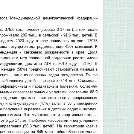
есса Международной демократической федерации
 376.6 тыс. человек (возраст 0-17 лет), в том числе
проживало 285 тыс., в сельской - 91.6 тыс. детей. В
шедшем 2020 году в крае появилось на свет 17975
есяца текущего года родилось еще 4307 малышей. К
тенденция к снижению рождаемости в крае. Доля
усилением мер социальной поддержки растет число
следующими, достигла 23% (в 2019 году – 21%). В
о женщин (58%) предпочитают становиться мамами в
ения – одна из основных задач государства. Так по
заболевших детей в возрасте 0-14 лет. Снизилась
 инфекционным и паразитарным болезням, болезням
льными образовательными услугами, составила 88.9
реждения должны соответствовать современным
%) и физкультурный (47%) залы; в 36 учреждениях
е получения образования в детских садах и школах,
программам. Это музыкальные и спортивные школы,
е от 5 до 17 лет. Наиболее массовыми и популярными
аправления (50.3 тыс. детей). На территории края в
е организации на 845 мест; общеобразовательная