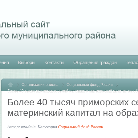
ения
Выборы
Контакты
Обращения граждан
Тепл
Организации района
Главная
Социальный фонд России
Более 40 тысяч приморских семей направили материнский капитал на о
Более 40 тысяч приморских 
материнский капитал на обра
Автор: mradmin. Категория
Социальный фонд России