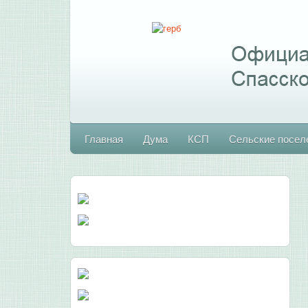
Главная
Дума
КСП
Сельские посел