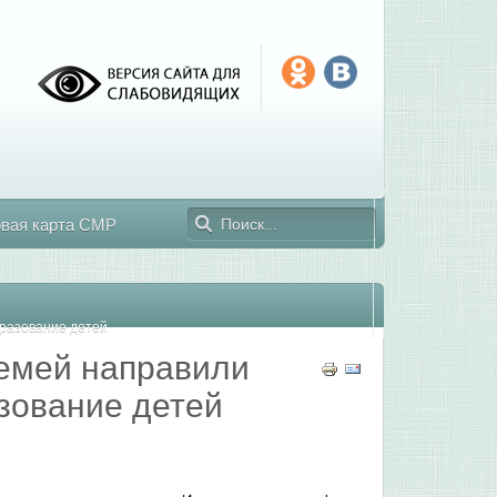
овая карта СМР
бразование детей
семей направили
зование детей