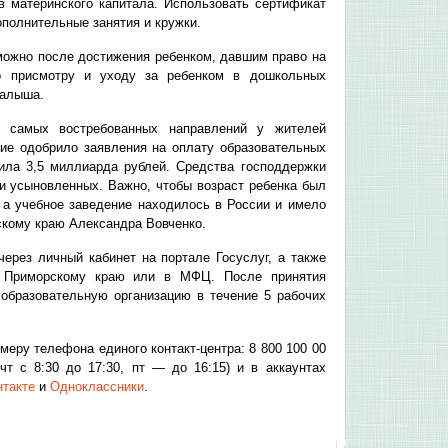
в материнского капитала. Использовать сертификат
дополнительные занятия и кружки.
можно после достижения ребенком, давшим право на
по присмотру и уходу за ребенком в дошкольных
малыша.
з самых востребованных направлений у жителей
ие одобрило заявления на оплату образовательных
ила 3,5 миллиарда рублей. Средства господдержки
 и усыновленных. Важно, чтобы возраст ребенка был
 а учебное заведение находилось в России и имело
кому краю Александра Вовченко.
ерез личный кабинет на портале Госуслуг, а также
 Приморскому краю или в МФЦ. После принятия
образовательную организацию в течение 5 рабочих
еру телефона единого контакт-центра: 8 800 100 00
т с 8:30 до 17:30, пт — до 16:15) и в аккаунтах
нтакте
и
Одноклассники
.