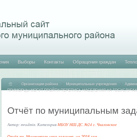
ения
Выборы
Контакты
Обращения граждан
Тепл
Организации района
Главная
Муниципальные учреждения
Админ
ПРИМОРЦЫ МОГУТ ПРОЙТИ ПЕРЕПИСЬ НАСЕЛЕНИЯ НА ГОСУСЛУГАХ 
Отчёт по муниципальным за
Автор: mradmin. Категория
МБОУ НШ-ДС №24 с. Чкаловское
Отчёт по Муниципального задания на 2016 год