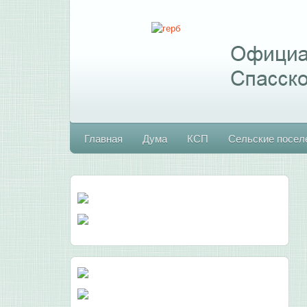
Главная
Дума
КСП
Сельские посел