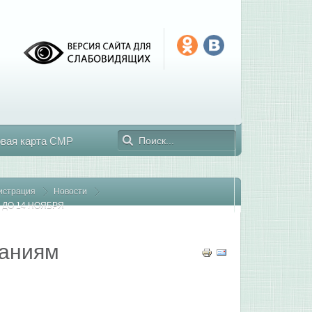
овая карта СМР
истрация
Новости
ДО 14 НОЯБРЯ
даниям