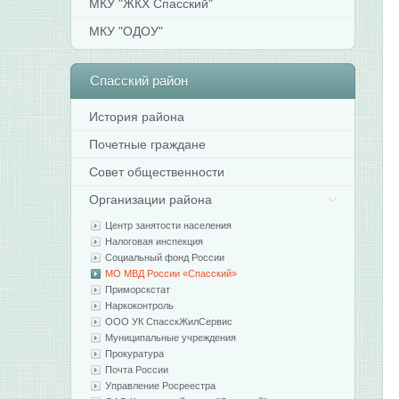
МКУ "ЖКХ Спасский"
МКУ "ОДОУ"
Спасский
район
История района
Почетные граждане
Совет общественности
Организации района
Центр занятости населения
Налоговая инспекция
Социальный фонд России
МО МВД России «Спасский»
Приморскстат
Наркоконтроль
ООО УК СпасскЖилСервис
Муниципальные учреждения
Прокуратура
Почта России
Управление Росреестра