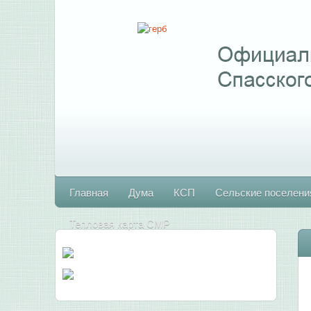
Главная
Дума
КСП
Сельские поселени
Тепловая карта СМР