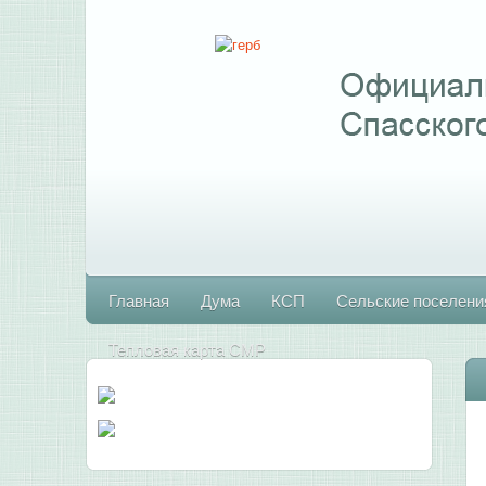
Главная
Дума
КСП
Сельские поселени
Тепловая карта СМР