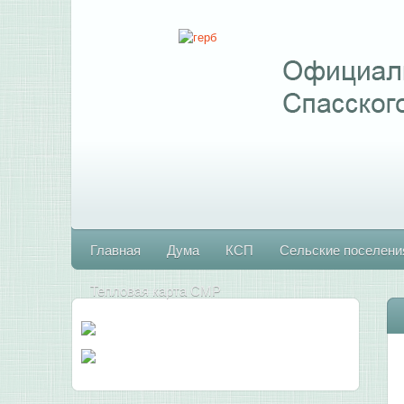
Главная
Дума
КСП
Сельские поселени
Тепловая карта СМР