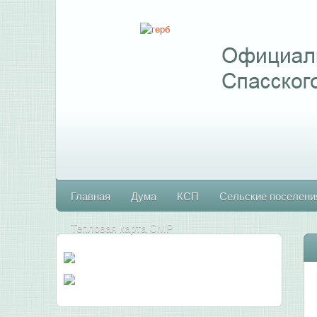
Главная
Дума
КСП
Сельские поселени
Тепловая карта СМР