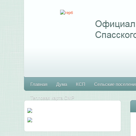
Главная
Дума
КСП
Сельские поселени
Тепловая карта СМР