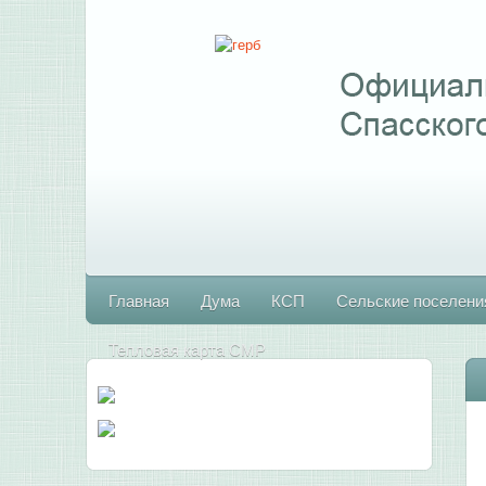
Главная
Дума
КСП
Сельские поселени
Тепловая карта СМР