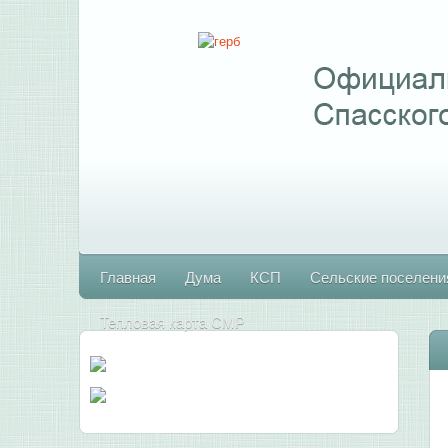
Главная
Дума
КСП
Сельские поселени
Тепловая карта СМР