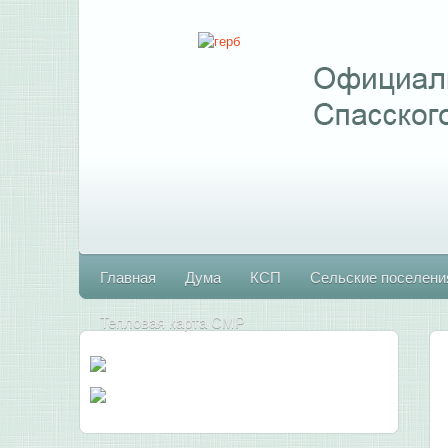
Главная
Дума
КСП
Сельские поселени
Тепловая карта СМР