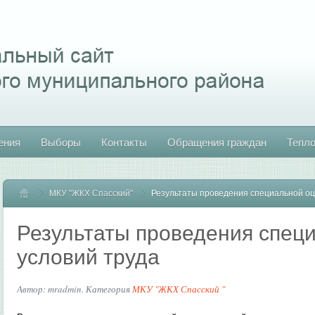
ения
Выборы
Контакты
Обращения граждан
Тепл
МКУ "ЖКХ Спасский"
Главная
Результаты проведения специальной оц
Результаты проведения спец
условий труда
Автор: mradmin. Категория
МКУ "ЖКХ Спасский "