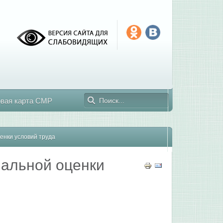
овая карта СМР
енки условий труда
иальной оценки