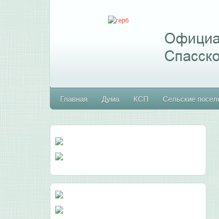
Главная
Дума
КСП
Сельские посел