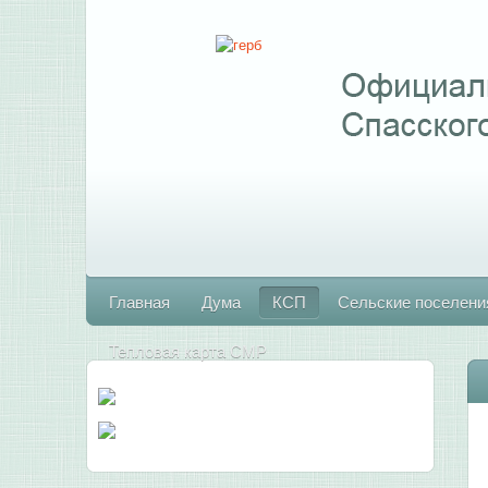
Главная
Дума
КСП
Сельские поселени
Тепловая карта СМР