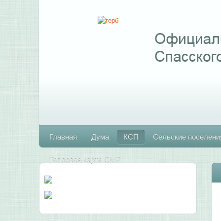
Главная
Дума
КСП
Сельские поселени
Тепловая карта СМР