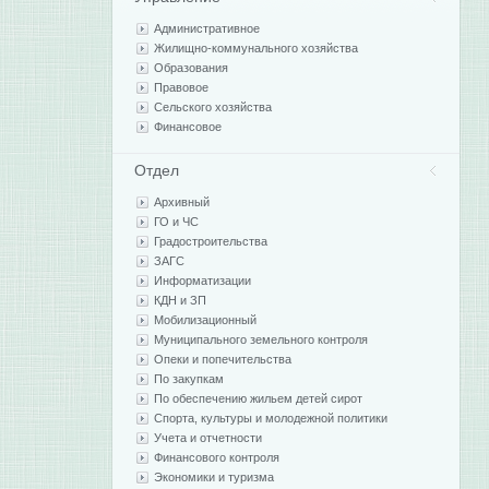
Административное
Жилищно-коммунального хозяйства
Образования
Правовое
Сельского хозяйства
Финансовое
Отдел
Архивный
ГО и ЧС
Градостроительства
ЗАГС
Информатизации
КДН и ЗП
Мобилизационный
Муниципального земельного контроля
Опеки и попечительства
По закупкам
По обеспечению жильем детей сирот
Спорта, культуры и молодежной политики
Учета и отчетности
Финансового контроля
Экономики и туризма