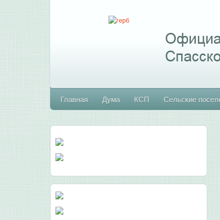
Главная
Дума
КСП
Сельские посел