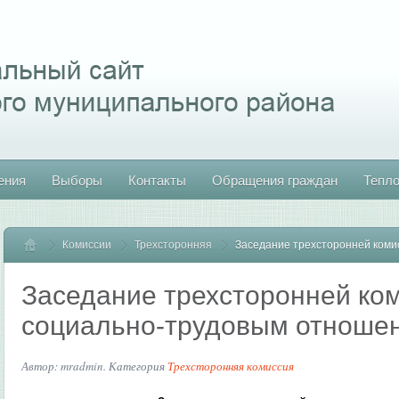
ения
Выборы
Контакты
Обращения граждан
Тепл
Комиссии
Главная
Трехсторонняя
Заседание трехсторонней коми
Заседание трехсторонней ко
социально-трудовым отноше
Автор: mradmin. Категория
Трехсторонняя комиссия