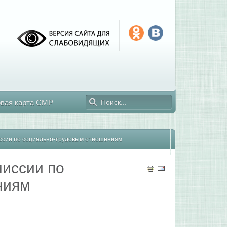
овая карта СМР
ссии по социально-трудовым отношениям
миссии по
ниям