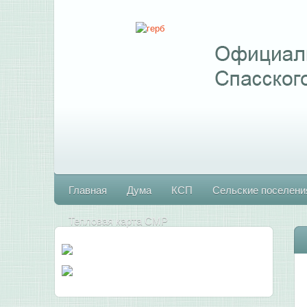
Главная
Дума
КСП
Сельские поселени
Тепловая карта СМР