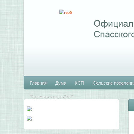
Главная
Дума
КСП
Сельские поселени
Тепловая карта СМР