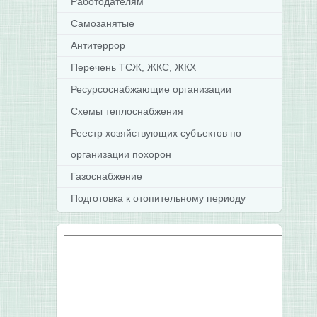
Работодателям
п
ф
Самозанятые
и
п
Антитеррор
р
Перечень ТСЖ, ЖКС, ЖКХ
к
а
Ресурсоснабжающие организации
С
м
Схемы теплоснабжения
р
Реестр хозяйствующих субъектов по
организации похорон
Газоснабжение
Подготовка к отопительному периоду
И
З
В
К
О
Н
Н
М