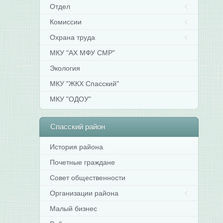
Отдел
У
С
Комиссии
м
р
Охрана труда
в
МКУ "АХ МФУ СМР"
и
п
Экология
а
С
МКУ "ЖКХ Спасский"
м
МКУ "ОДОУ"
р
о
1
Спасский
район
а
2
История района
г
Почетные граждане
2
Совет общественности
п
«
Организации района
у
П
Малый бизнес
о