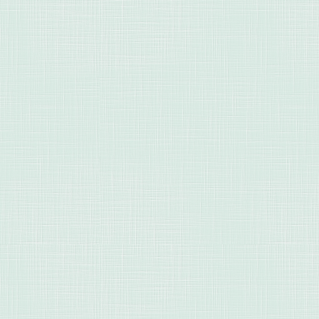
д
–
Т
Г
а
С
м
р
В