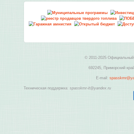
г
2
п
и
с
г
з
в
р
© 2011-2025 Официальный 
к
н
692245, Приморский край
д
м
E-mail:
spasskmr@ya
с
а
Техническая поддержка:
spasskmr-it@yandex.ru
С
м
р
П
Л
О
П
(