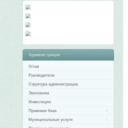
Р
П
К
Р
г.
С
Администрация
–
Д
Устав
1
Руководители
а
2
Структура администрации
г
Экономика
4
Инвестиции
р
Правовая база
Муниципальные услуги