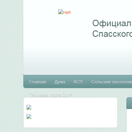
Главная
Дума
КСП
Сельские поселени
Тепловая карта СМР
А
С
М