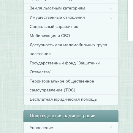
м
с
Земля льготным категориям
в
Имущественные отношения
Р
Ф
Социальный справочник
З
Мобилизация и СВО
П
к
Доступность для маломобильных групп
о
0
населения
и
Государственный фонд "Защитники
2
г
Отечества"
Территориальное общественное
8
К
самоуправление (ТОС)
«
м
Бесплатная юридическая помощь
с
в
П
Подразделения
администрации
к
н
Управление
о