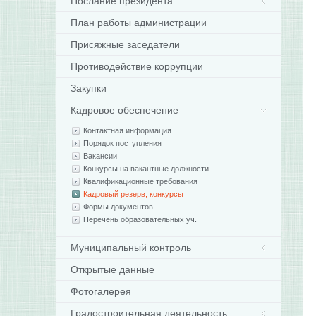
Послание президента
План работы администрации
Присяжные заседатели
Противодействие коррупции
Закупки
с
Кадровое обеспечение
с
Контактная информация
Ф
Порядок поступления
з
Вакансии
о
Конкурсы на вакантные должности
0
Квалификационные требования
о
Кадровый резерв, конкурсы
2
Формы документов
г
Перечень образовательных уч.
1
Муниципальный контроль
Ф
«
Открытые данные
о
Фотогалерея
п
о
Градостроительная деятельность