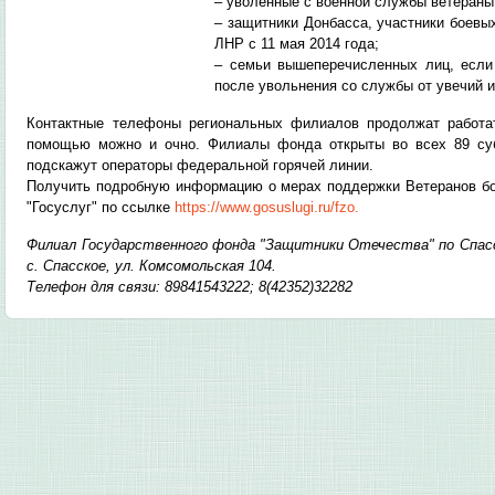
– уволенные с военной службы ветераны
– защитники Донбасса, участники боевы
ЛНР с 11 мая 2014 года;
– семьи вышеперечисленных лиц, если
после увольнения со службы от увечий 
Контактные телефоны региональных филиалов продолжат работа
помощью можно и очно. Филиалы фонда открыты во всех 89 су
подскажут операторы федеральной горячей линии.
Получить подробную информацию о мерах поддержки Ветеранов бое
"Госуслуг" по ссылке
https://www.gosuslugi.ru/fzo.
Филиал Государственного фонда "Защитники Отечества" по Спасс
с. Спасское, ул. Комсомольская 104.
Телефон для связи: 89841543222; 8(42352)32282