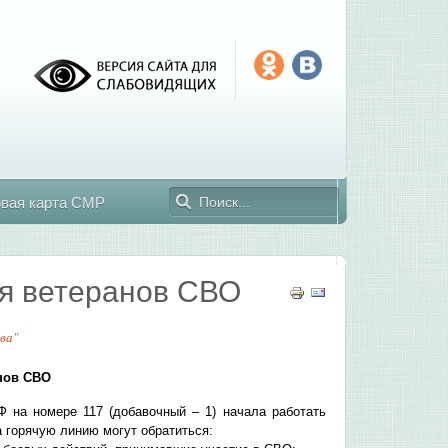
овая карта СМР
ля ветеранов СВО
ва"
анов СВО
 на номере 117 (добавочный – 1) начала работать
 горячую линию могут обратиться: