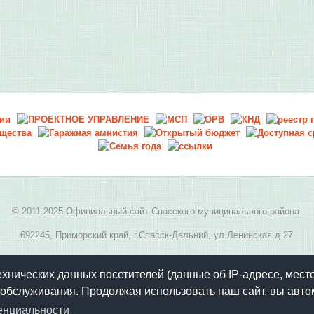
© 2011-2025 Официальный сайт Спасского муниципального района.
692245, Приморский край, г.Спасск-Дальний, ул.Ленинская д.27
E-mail:
spasskmr@yandex.ru
, телефон: 8(42352) 2-05-94
ехнических данных посетителей (данные об IP-адресе, мест
обслуживания. Продолжая использовать наш сайт, вы авто
енциальности