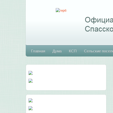
Главная
Дума
КСП
Сельские посел