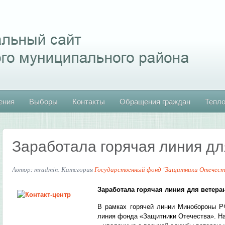
ения
Выборы
Контакты
Обращения граждан
Тепл
Заработала горячая линия д
Автор: mradmin. Категория
Государственный фонд "Защитники Отечест
Заработала горячая линия для ветер
В рамках горячей линии Минобороны РФ
линия фонда «Защитники Отечества». На