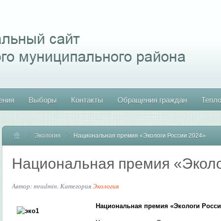
ения
Выборы
Контакты
Обращения граждан
Тепл
Экология
Главная
Национальная премия «Экологи России 2024»
Национальная премия «Эколо
Автор: mradmin. Категория
Экология
Национальная премия «Экологи Росси