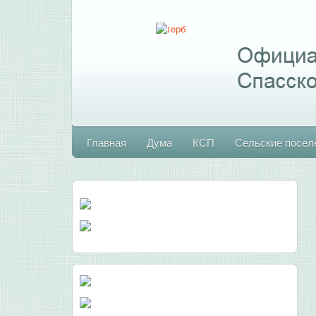
Главная
Дума
КСП
Сельские посел